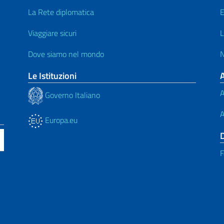
La Rete diplomatica
E
Viaggiare sicuri
L
Dove siamo nel mondo
N
Le Istituzioni
A
Governo Italiano
A
Europa.eu
F