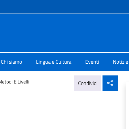
e menù
 Cultura Il Cairo
Chi siamo
Lingua e Cultura
Eventi
Notizie
Condi
etodi E Livelli
Condividi