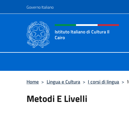
Salta al contenuto
Governo Italiano
Intestazione sito, social 
Istituto Italiano di Cultura Il
Cairo
Sito Ufficiale dell'Istituto Italiano di
Home
>
Lingua e Cultura
>
I corsi di lingua
>
M
Metodi E Livelli