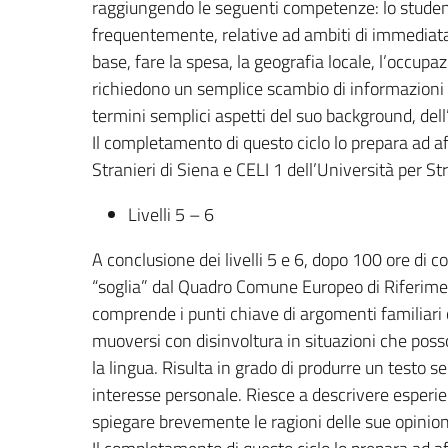
raggiungendo le seguenti competenze: lo studen
frequentemente, relative ad ambiti di immediata 
base, fare la spesa, la geografia locale, l’occupa
richiedono un semplice scambio di informazioni 
termini semplici aspetti del suo background, del
Il completamento di questo ciclo lo prepara ad af
Stranieri di Siena e CELI 1 dell’Università per St
Livelli 5 – 6
A conclusione dei livelli 5 e 6, dopo 100 ore di 
“soglia” dal Quadro Comune Europeo di Riferime
comprende i punti chiave di argomenti familiari c
muoversi con disinvoltura in situazioni che posso
la lingua. Risulta in grado di produrre un testo s
interesse personale. Riesce a descrivere esperi
spiegare brevemente le ragioni delle sue opinioni