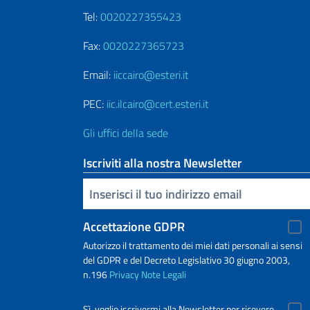
Tel:
0020227355423
Fax:
0020227365723
Email:
iiccairo@esteri.it
PEC:
iic.ilcairo@cert.esteri.it
Gli uffici della sede
Iscriviti alla nostra Newsletter
Inserisci la tua email
Accettazione GDPR
Autorizzo il trattamento dei miei dati personali ai sensi
del GDPR e del Decreto Legislativo 30 giugno 2003,
n.196
Privacy
Note Legali
Sì, voglio iscrivermi alla Newsletter per ricevere