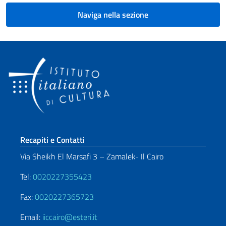
Naviga nella sezione
Sezione footer
Recapiti e Contatti
Via Sheikh El Marsafi 3 – Zamalek- Il Cairo
Tel:
0020227355423
Fax:
0020227365723
Email:
iiccairo@esteri.it