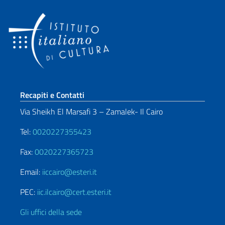
Sezione footer
Recapiti e Contatti
Via Sheikh El Marsafi 3 – Zamalek- Il Cairo
Tel:
0020227355423
Fax:
0020227365723
Email:
iiccairo@esteri.it
PEC:
iic.ilcairo@cert.esteri.it
Gli uffici della sede