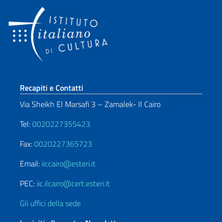
Sezione footer
Recapiti e Contatti
Via Sheikh El Marsafi 3 – Zamalek- Il Cairo
Tel:
0020227355423
Fax:
0020227365723
Email:
iiccairo@esteri.it
PEC:
iic.ilcairo@cert.esteri.it
Gli uffici della sede