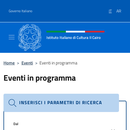
Salta al contenuto
IT
AR
Governo Italiano
Intestazione sito, social e menù
Istituto Italiano di Cultura Il Cairo
Sito Ufficiale dell'Istituto Italiano di Cultura 
Home
>
Eventi
>
Eventi in programma
Eventi in programma
INSERISCI I PARAMETRI DI RICERCA
Dal