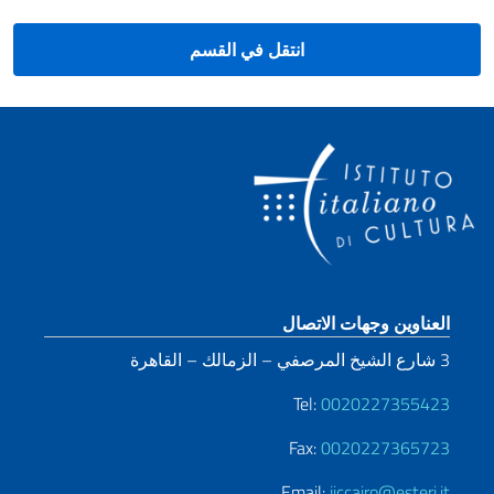
انتقل في القسم
قسم التذييل
العناوين وجهات الاتصال
3 شارع الشيخ المرصفي – الزمالك – القاهرة
Tel:
0020227355423
Fax:
0020227365723
Email:
iiccairo@esteri.it