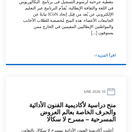
بتغطية جزءئية لرسوم التسجيل فى برنامج البكالوريوس
في اللغة والثقافة الإيطالية. يُقدَّم البرنامج عبر التعليم
الإلكتروني عن بُعد من قِبَل إتحاد ICoN نيابةً عن
الجامعات الأعضاء. هذه المنح مُخصصة للطلاب الأجانب
والمواطنين الإيطاليين المقيمين في الخارج ممن
يستوفون […]
اقرأ المزيد
10 JUNE 2026
منح دراسية لأكاديمية الفنون الأدائية
والحرف الخاصة بعالم العروض
المسرحية – مسرح لا سكالا
أعلنت أكاديمية الفنون الأدائية بمسرح لا سكالا، بالتعاون