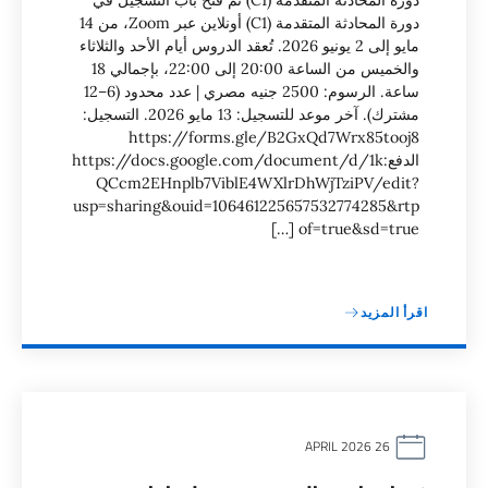
دورة المحادثة المتقدمة (C1) تم فتح باب التسجيل في
دورة المحادثة المتقدمة (C1) أونلاين عبر Zoom، من 14
مايو إلى 2 يونيو 2026. تُعقد الدروس أيام الأحد والثلاثاء
والخميس من الساعة 20:00 إلى 22:00، بإجمالي 18
ساعة. الرسوم: 2500 جنيه مصري | عدد محدود (6–12
مشترك). آخر موعد للتسجيل: 13 مايو 2026. التسجيل:
https://forms.gle/B2GxQd7Wrx85tooj8
الدفع:https://docs.google.com/document/d/1k
QCcm2EHnplb7ViblE4WXlrDhWjTziPV/edit?
usp=sharing&ouid=106461225657532774285&rtp
of=true&sd=true […]
اقرأ المزيد
26 APRIL 2026