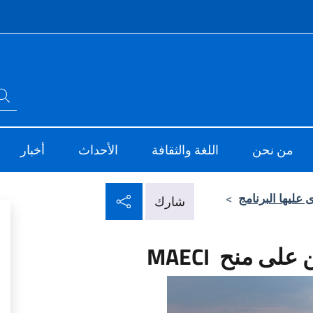
Intes
ابحث في الموقع
ve
Sito Ufficiale dell'
من نحن
اللغة والثقافة
الأحداث
أخبار
شارك عبر شبكات التو
 عليها البرنامج
>
شارك
ى منح MAECI