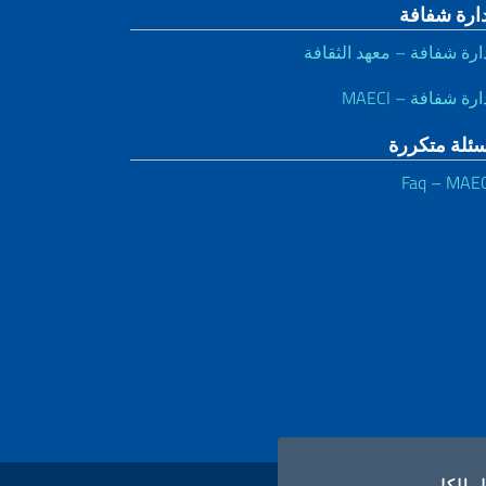
دارة شفافة
ارة شفافة – معهد الثقافة
ارة شفافة – MAECI
سئلة متكررة
Faq – MAE
COOK
ملفات تعريف الارتباط
ل الكل