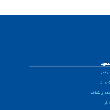
معهد
ن نحن
أحداث
لغة والثقافة
بار