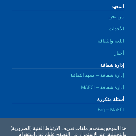
المعهد
من نحن
الأحداث
اللغة والثقافة
أخبار
إدارة شفافة
إدارة شفافة – معهد الثقافة
إدارة شفافة – MAECI
أسئلة متكررة
Faq – MAECI
روابط مفيدة
هذا الموقع يستخدم ملفات تعريف الارتباط الفنية (الضرورية)
Dichiarazione di accessibilità
Privacy e cookie policy
Note legali
والتحليلية.
عند الاستمرار في التصفح عليك قبل استخدام