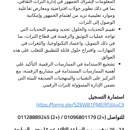
المعلومات لإشراك الجمهور في إدارة التراث الثقافي،
بما في ذلك تطوير جولات افتراضية ومعارض تفاعلية
وموارد تعليمية تزيد من اهتمام الجمهور وإمكانية
الوصول إلى التراث.
تقييم التحديات والحلول: تحديد وتقييم التحديات التي
تواجه عمليات التوثيق والرقمنة في قطاع التراث، بما
في ذلك التمويل، واعتماد التكنولوجيا، والثغرات في
المهارات، واقتراح حلول قابلة للتطبيق للتغلب على هذه
العوائق.
تشجيع الاستدامة في الممارسات الرقمية: التأكيد على
أهمية الممارسات المستدامة في مشاريع الرقمنة، مع
التركيز على التقنيات والمنهجيات الصديقة للبيئة التي
تضمن الإدارة المسؤولة للتراث الرقمي.
استمارة التسجيل
https://forms.gle/SZ6W81PMERfSt4yC9
للتواصل
(+2) 01096801179 / (+2) 01128889245
23- 25 نوفمبر من الساعة الثالثة عصرًا وحتى السابعة