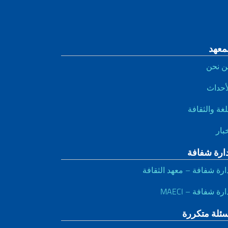
معهد
ن نحن
أحداث
لغة والثقافة
بار
دارة شفافة
ارة شفافة – معهد الثقافة
ارة شفافة – MAECI
سئلة متكررة