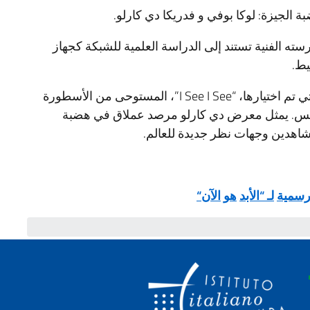
لجيزة: لوكا بوفي و فدريكا دي كارلو.
Mo”، موضحًا أن ممارسته الفنية تستند إلى الدراسة العلمية للشبكة كجهاز
يط.
تُعرض فدريكا دي كارلو، المرأة الإيطالية الوحيدة التي تم اختيارها، “I See I See”، المستوحى من الأسطورة
مس. يمثل معرض دي كارلو مرصد عملاق في هضبة
مشاهدين وجهات نظر جديدة للعالم.
رسمية
لـ
“
الأبد
هو
الآن
“