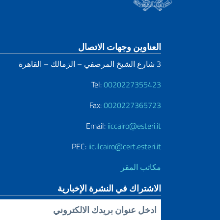
قسم التذييل
العناوين وجهات الاتصال
3 شارع الشيخ المرصفي – الزمالك – القاهرة
Tel:
0020227355423
Fax:
0020227365723
Email:
iiccairo@esteri.it
PEC:
iic.ilcairo@cert.esteri.it
مكاتب المقر
الاشتراك في النشرة الإخبارية
Inserisci la tua email