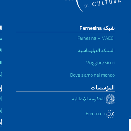
شبكة Farnesina
ال
Farnesina – MAECI
م
الشبكة الدبلوماسية
ال
Viaggiare sicuri
ال
Dove siamo nel mondo
أخ
المؤسسات
إ
إد
الحكومة الإيطالية
إد
Europa.eu
أ