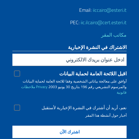
Email:
iiccairo@esteri.it
PEC:
iic.ilcairo@cert.esteri.it
مكاتب المقر
الاشتراك في النشرة الإخبارية
Inserisci la tua email
اقبل اللائحة العامة لحماية البيانات
أوافق على معالجة بياناتي الشخصية وفقا للائحة العامة لحماية البيانات
والمرسوم التشريعي رقم 196 بتاريخ 30 يونيو 2003
Privacy
ملاحظات
قانونية
نعم، أريد أن أشترك في النشرة الإخبارية لأستقبل
أخبار حول أنشطة هذا المقر