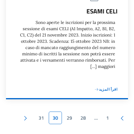
ESAMI CELI
Sono aperte le iscrizioni per la prossima
sessione di esami CELI (A1 Impatto, A2, B1, B2,
C1, C2) del 21 novembre 2023. Inizio iscrizioni: 1
ottobre 2023. Scadenza: 15 ottobre 2023 NB: in
caso di mancato raggiungimento del numero
minimo di iscritti la sessione non potrà essere
attivata e i versamenti verranno rimborsati. Per
maggiori […]
اقرأ المزيد
ترقيم الصفحات
الصفحة السابقة
الصفحة الل
31
30
29
28
…
1